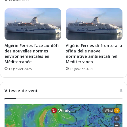
n
h
s
a
p
r
o
e
r
d
t
e
M
s
a
c
Algérie Ferries face au défi
Algérie Ferries di fronte alla
r
r
des nouvelles normes
sfida delle nuove
i
environnementales en
normative ambientali nel
o
t
Méditerranée
Mediterraneo
i
i
s
13 janvier 2025
13 janvier 2025
m
i
e
è
e
r
Vitesse de vent
n
e
M
s
é
e
d
n
i
2
t
0
e