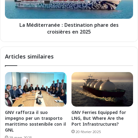
n
t
s
e
G
r
H
La Méditerranée : Destination phare des
r
G
croisières en 2025
a
:
n
I
é
m
e
Articles similaires
p
:
a
D
c
e
t
s
s
t
s
i
u
n
r
a
l
t
GNV rafforza il suo
GNV Ferries Equipped for
e
i
impegno per un trasporto
LNG, But Where Are the
T
o
marittimo sostenibile con il
Port Infrastructures?
r
n
GNL
20 février 2025
a
p
19 mars 2025