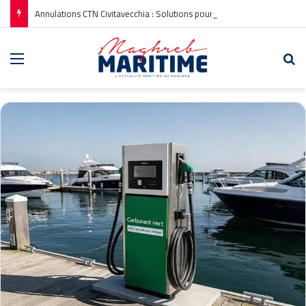
Annulations CTN Civitavecchia : Solutions pour les Voyageurs
Menu
Re