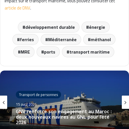
impact sur le transport maritime, vous pouvez consulter cet
article de DNV
.
développement durable
énergie
ferries
Méditerranée
méthanol
MRE
ports
transport maritime
Transport de personnes
15 avril 2026
GNV renforce son engagement au Maroc :
deux nouveaux navires au GNL pour l’été
2026