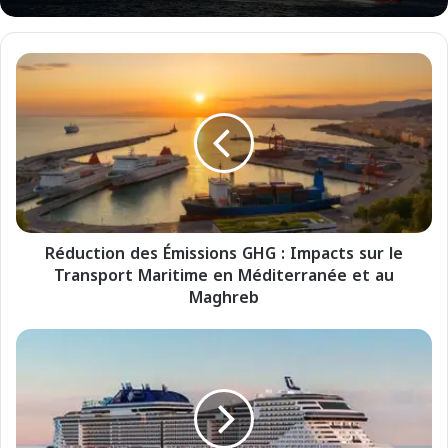
R
é
d
u
c
t
i
o
n
Réduction des Émissions GHG : Impacts sur le
d
Transport Maritime en Méditerranée et au
e
s
Maghreb
É
m
L
i
a
s
M
s
é
i
d
o
i