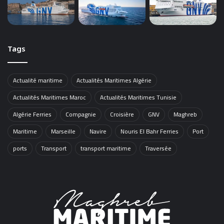
Tags
Actualité maritime
Actualités Maritimes Algérie
Actualités Maritimes Maroc
Actualités Maritimes Tunisie
Algérie Ferries
Compagnie
Croisière
GNV
Maghreb
Maritime
Marseille
Navire
Nouris El Bahr Ferries
Port
ports
Transport
transport maritime
Traversée