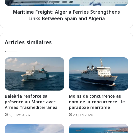
o
F
u
Maritime Freight: Algeria Ferries Strengthens
r
r
Links Between Spain and Algeria
e
T
i
r
g
a
h
Articles similaires
v
t
e
:
l
A
s
l
w
g
i
e
t
r
h
i
N
a
Baleària renforce sa
Moins de concurrence au
o
F
présence au Maroc avec
nom de la concurrence : le
u
e
Armas Trasmediterránea
paradoxe maritime
r
r
5 juillet 2026
29 juin 2026
i
r
s
i
E
e