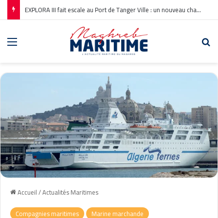
EXPLORA III fait escale au Port de Tanger Ville : un nouveau chapitre pour la croisière en Méditerranée
Menu
Re
Accueil
/
Actualités Maritimes
Compagnies maritimes
Marine marchande