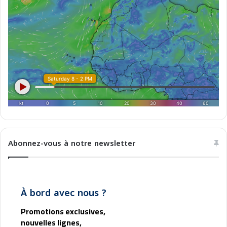
e
e
n
S
p
a
i
n
a
n
d
A
l
g
Abonnez-vous à notre newsletter
e
r
i
a
À bord avec nous ?
Promotions exclusives,
nouvelles lignes,