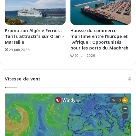
l
s
b
S
a
t
h
r
r
e
Promotion Algérie Ferries :
Hausse du commerce
!
n
Tarifs attractifs sur Oran –
maritime entre l’Europe et
g
Marseille
l’Afrique : Opportunités
pour les ports du Maghreb
t
29 juin 2026
h
20 juin 2026
e
n
s
Vitesse de vent
L
i
n
k
s
B
e
t
w