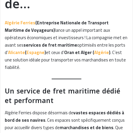
de…
Algérie Ferries
(Entreprise Nationale de Transport
Maritime de Voyageurs)
lance un appel important aux
opérateurs économiques et investisseurs ! La compagnie met en
avant ses
services de fret maritime
optimisés entre les ports
d’
Alicante
(
Espagne
)
et ceux d’
Oran et Alger (
Algérie
)
. C’est
une solution idéale pour transporter vos marchandises en toute
fiabilité.
Un service de fret maritime dédié
et performant
Algérie Ferries dispose désormais de
vastes espaces dédiés à
bord de ses navires
. Ces espaces sont spécifiquement conçus
pour accueillir divers types de
marchandises et de biens
. Que