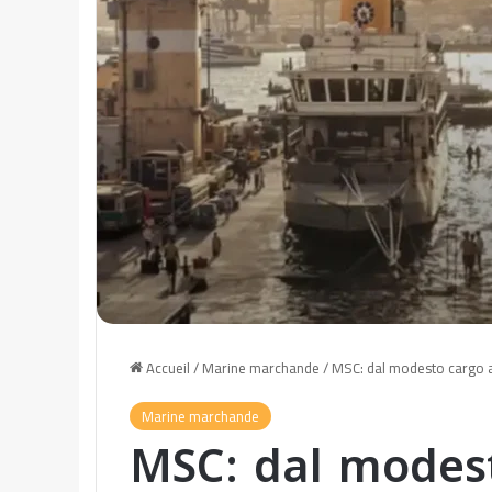
Accueil
/
Marine marchande
/
MSC: dal modesto cargo 
Marine marchande
MSC: dal modest