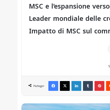
MSC e l’espansione verso 
Leader mondiale delle cr
Impatto di MSC sul com
S
Facebook
X
Linkedin
Tumblr
Pinterest
Partager