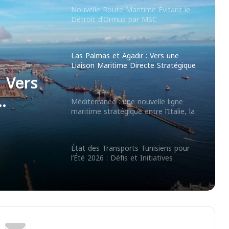
Nouvelle Route Maritime Évitant le
Détroit d’Ormuz par MSC
Las Palmas et Agadir : Vers une
Liaison Maritime Directe Stratégique
: Vers
Méditerranée : une nouvelle ligne
maritime stratégique entre l’Italie, la
Tunisie et la Libye
État des Transports Tunisiens pour
l’Été 2026 : Défis et Initiatives
Reprise des actifs d’Armas par
Baleària : enjeux maritimes avec le
Maroc