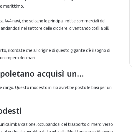
to marittimo.
 444 navi, che solcano le principali rotte commerciali del
nciandosi nel settore delle crociere, diventando così la più
rto, ricordate che all’origine di questo gigante c’è il sogno di
 un impero dei mari.
apoletano acquisì un…
e cargo. Questo modesto inizio avrebbe posto le basi per un
odesti
n’unica imbarcazione, occupandosi del trasporto di merci verso
iziativa locale avrebbe dato vita alla Mediterranean Shipping