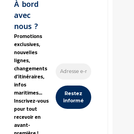
À bord
avec
nous ?
Promotions
exclusives,
nouvelles
lignes,
changements
d’itinéraires,
infos
maritimes...
Inscrivez-vous
pour tout
recevoir en
avant-
première !