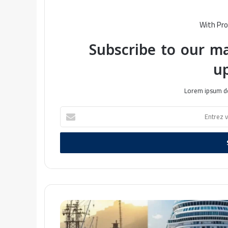
With Pro
Subscribe to our ma
u
Lorem ipsum do
E
n
t
r
e
z
v
o
t
M
r
S
e
C