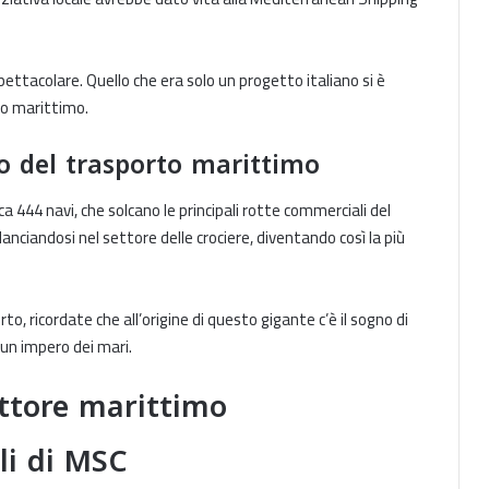
pettacolare. Quello che era solo un progetto italiano si è
to marittimo.
io del trasporto marittimo
 444 navi, che solcano le principali rotte commerciali del
nciandosi nel settore delle crociere, diventando così la più
rto, ricordate che all’origine di questo gigante c’è il sogno di
 un impero dei mari.
ettore marittimo
Reprise des actifs d’Armas par
Baleària : enjeux maritimes avec le
li di MSC
Maroc