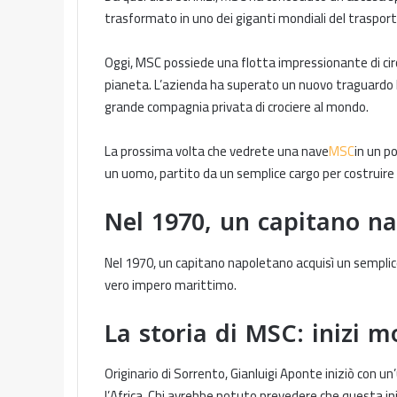
trasformato in uno dei giganti mondiali del traspor
Oggi, MSC possiede una flotta impressionante di circa
pianeta. L’azienda ha superato un nuovo traguardo la
grande compagnia privata di crociere al mondo.
La prossima volta che vedrete una nave
MSC
in un po
un uomo, partito da un semplice cargo per costruire
Nel 1970, un capitano n
Nel 1970, un capitano napoletano acquisì un semplic
vero impero marittimo.
La storia di MSC: inizi m
Originario di Sorrento, Gianluigi Aponte iniziò con u
l’Africa. Chi avrebbe potuto prevedere che questa in