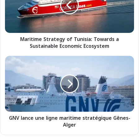
t
i
m
e
S
Maritime Strategy of Tunisia: Towards a
t
Sustainable Economic Ecosystem
r
a
t
G
e
N
g
V
y
l
o
a
f
n
T
c
u
e
n
u
i
GNV lance une ligne maritime stratégique Gênes-
n
s
Alger
e
i
l
a
i