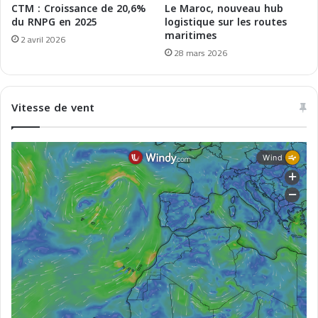
c
e
CTM : Croissance de 20,6%
Le Maroc, nouveau hub
o
G
du RNPG en 2025
logistique sur les routes
n
maritimes
ê
2 avril 2026
o
n
28 mars 2026
m
e
i
s
c
-
Vitesse de vent
E
A
c
l
o
g
s
e
y
r
s
t
e
m