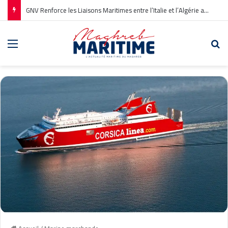
GNV Renforce les Liaisons Maritimes entre l’Italie et l’Algérie avec une Nouvelle Ligne Civitavecchia – Annaba
Menu
Re