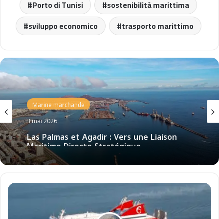
Porto di Tunisi
sostenibilità marittima
sviluppo economico
trasporto marittimo
Marine marchande
3 mai 2026
Las Palmas et Agadir : Vers une Liaison
Maritime Directe Stratégique
M
a
r
i