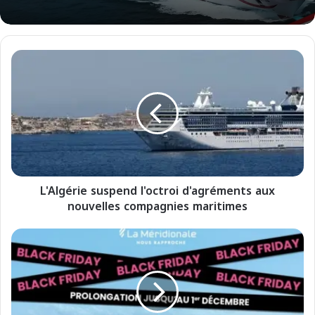
L
'
A
l
g
é
r
i
e
L'Algérie suspend l'octroi d'agréments aux
s
nouvelles compagnies maritimes
u
s
p
B
e
l
n
a
d
c
l
k
'
F