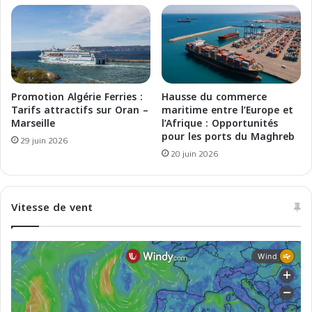
o
T
u
r
v
a
e
v
l
e
l
r
e
s
Promotion Algérie Ferries :
Hausse du commerce
s
é
Tarifs attractifs sur Oran –
maritime entre l’Europe et
c
e
Marseille
l’Afrique : Opportunités
o
pour les ports du Maghreb
s
29 juin 2026
m
M
20 juin 2026
p
a
a
r
g
s
Vitesse de vent
n
e
i
i
e
l
s
l
m
e
a
-
r
T
i
a