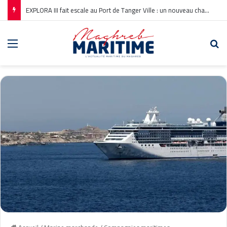
EXPLORA III fait escale au Port de Tanger Ville : un nouveau chapitre pour la croisière en Méditerranée
Menu
Re