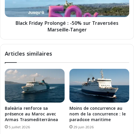
o
r
c
i
t
d
r
Black Friday Prolongé : -50% sur Traversées
a
o
Marseille-Tanger
y
i
P
d
r
'
o
Articles similaires
a
l
g
o
r
n
é
g
m
é
e
:
n
-
t
5
s
0
Baleària renforce sa
Moins de concurrence au
a
%
présence au Maroc avec
nom de la concurrence : le
u
s
Armas Trasmediterránea
paradoxe maritime
x
u
5 juillet 2026
29 juin 2026
n
r