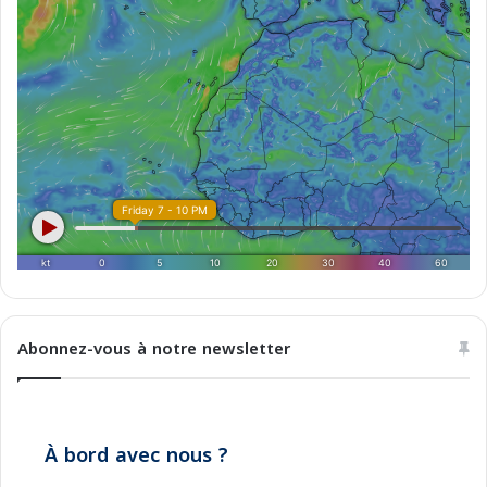
t
n
i
g
m
e
e
r
s
Abonnez-vous à notre newsletter
À bord avec nous ?