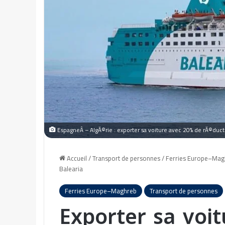
EspagneÂ – AlgĂ©rie : exporter sa voiture avec 20% de rĂ©ducti
Accueil
/
Transport de personnes
/
Ferries Europe–Mag
Balearia
Ferries Europe–Maghreb
Transport de personnes
Exporter sa voitu