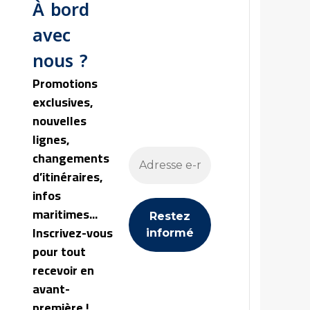
À bord
avec
nous ?
Promotions
exclusives,
nouvelles
lignes,
changements
d’itinéraires,
infos
maritimes...
Inscrivez-vous
pour tout
recevoir en
avant-
première !