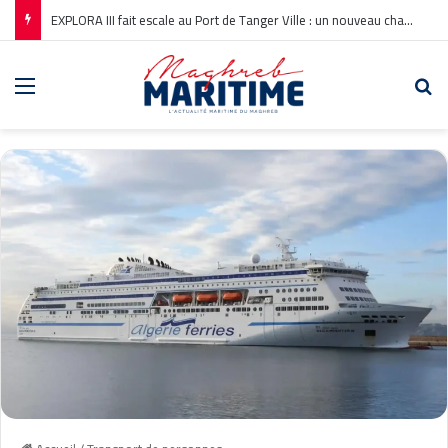
EXPLORA III fait escale au Port de Tanger Ville : un nouveau chapitre pour la croisière en Méditerranée
Menu
Re