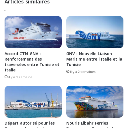
Articles similaires
v
i
a
e
l
F
e
e
a
r
C
r
a
i
s
e
a
s
Accord CTN-GNV :
GNV : Nouvelle Liaison
b
:
Renforcement des
Maritime entre l’Italie et la
l
T
traversées entre Tunisie et
Tunisie
a
r
Italie
il y a 2 semaines
n
a
il y a 1 semaine
c
v
a
e
:
r
u
s
n
a
a
t
s
e
v
M
Départ autorisé pour les
Nouris Elbahr Ferries :
o
a