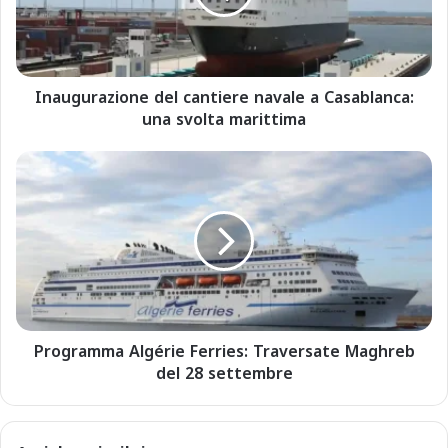
u
r
a
z
Inaugurazione del cantiere navale a Casablanca:
i
una svolta marittima
o
n
e
P
d
r
e
o
l
g
c
r
a
a
n
m
t
m
i
a
e
Programma Algérie Ferries: Traversate Maghreb
A
r
del 28 settembre
l
e
g
n
é
a
r