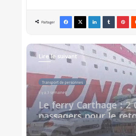
Facebook
X
Linkedin
Tumblr
Pinterest
Partager
Lire le suivant
Transport de personnes
il y a 4 semaines
Algérie Ferries reporte
traversée Alger – Mars
au 10 juillet 2026