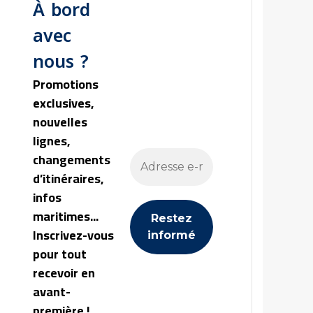
À bord
avec
nous ?
Promotions
exclusives,
nouvelles
lignes,
changements
d’itinéraires,
infos
maritimes...
Inscrivez-vous
pour tout
recevoir en
avant-
première !