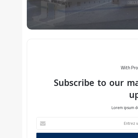
With Pro
Subscribe to our ma
u
Lorem ipsum do
E
n
t