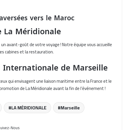
aversées vers le Maroc
Nouris El Bahr Ferries facilite les
e La Méridionale
formalités douanières avec le TPD
disponible à bord du Cracovia
re un avant-goût de votre voyage ! Notre équipe vous accueille
les cabines et la restauration.
Algérie Ferries lance une offre
promotionnelle sur les traversées
Béjaïa–Marseille et Annaba–Marseille
e Internationale de Marseille
France – Algérie : GNV propose des
ux qui envisagent une liaison maritime entre la France et le
traversées à partir de 91 euros
promotion de La Méridionale avant la fin de l’événement !
jusqu’au 8 juillet
Nouris El Bahr Ferries dévoile son
LA MÉRIDIONALE
Marseille
programme de traversées Oran –
Alicante pour juillet 2026
uivez-Nous