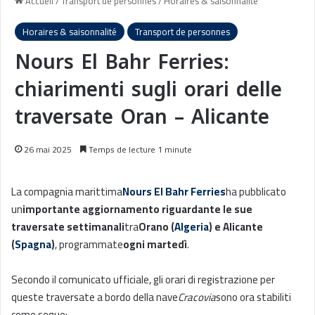
Accueil
/
Transport de personnes
/
Horaires & saisonnalité
Horaires & saisonnalité
Transport de personnes
Nours El Bahr Ferries:
chiarimenti sugli orari delle
traversate Oran – Alicante
26 mai 2025
Temps de lecture 1 minute
La compagnia marittima
Nours El Bahr Ferries
ha pubblicato
un
importante aggiornamento riguardante le sue
traversate settimanali
tra
Orano (
Algeria
) e Alicante
(
Spagna
)
, programmate
ogni martedì
.
Secondo il comunicato ufficiale, gli orari di registrazione per
queste traversate a bordo della nave
Cracovia
sono ora stabiliti
come segue: