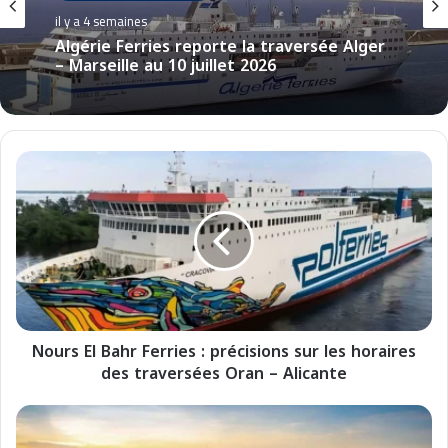
il y a 4 semaines
Algérie Ferries reporte la traversée Alger
– Marseille au 10 juillet 2026
N
o
u
r
s
E
l
B
a
Nours El Bahr Ferries : précisions sur les horaires
h
des traversées Oran – Alicante
r
F
e
L
r
e