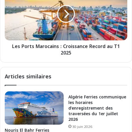
r
s
i
P
e
o
s
r
:
t
p
s
r
M
é
Les Ports Marocains : Croissance Record au T1
a
c
2025
r
i
o
s
c
i
a
Articles similaires
o
i
n
n
s
s
s
:
Algérie Ferries communique
u
C
les horaires
r
r
d’enregistrement des
l
traversées du 1er juillet
o
2026
e
i
s
s
30 juin 2026
Nouris El Bahr Ferries
h