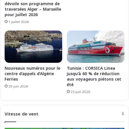
s
dévoile son programme de
o
a
traversées Alger – Marseille
r
n
pour juillet 2026
a
c
1 juillet 2026
i
e
r
R
e
e
s
c
d
o
e
r
s
d
t
a
Nouveaux numéros pour le
Tunisie : CORSICA Linea
r
u
centre d’appels d’Algérie
jusqu’à 60 % de réduction
a
Ferries
aux voyageurs piétons cet
T
été
v
1
29 juin 2026
e
2
23 juin 2026
r
0
s
2
é
5
Vitesse de vent
e
s
O