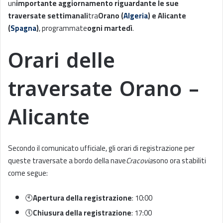
un
importante aggiornamento riguardante le sue
traversate settimanali
tra
Orano (
Algeria
) e Alicante
(
Spagna
)
, programmate
ogni martedì
.
Orari delle
traversate Orano –
Alicante
Secondo il comunicato ufficiale, gli orari di registrazione per
queste traversate a bordo della nave
Cracovia
sono ora stabiliti
come segue:
🕙
Apertura della registrazione
: 10:00
🕔
Chiusura della registrazione
: 17:00