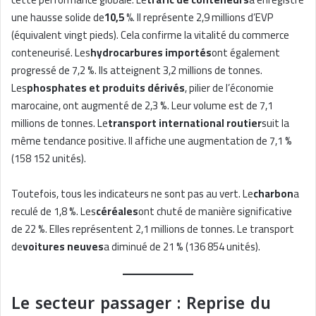
une hausse solide de
10,5 %
. Il représente 2,9 millions d’EVP
(équivalent vingt pieds). Cela confirme la vitalité du commerce
conteneurisé. Les
hydrocarbures importés
ont également
progressé de 7,2 %. Ils atteignent 3,2 millions de tonnes.
Les
phosphates et produits dérivés
, pilier de l’économie
marocaine, ont augmenté de 2,3 %. Leur volume est de 7,1
millions de tonnes. Le
transport international routier
suit la
même tendance positive. Il affiche une augmentation de 7,1 %
(158 152 unités).
Toutefois, tous les indicateurs ne sont pas au vert. Le
charbon
a
reculé de 1,8 %. Les
céréales
ont chuté de manière significative
de 22 %. Elles représentent 2,1 millions de tonnes. Le transport
de
voitures neuves
a diminué de 21 % (136 854 unités).
Le secteur passager : Reprise du