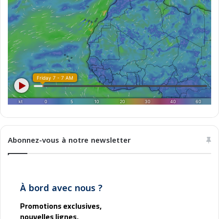
A
l
i
c
a
n
t
e
Abonnez-vous à notre newsletter
À bord avec nous ?
Promotions exclusives,
nouvelles lignes,