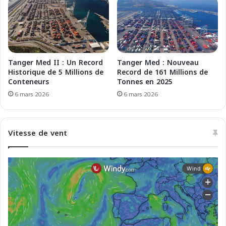
i
c
d
o
e
r
l
d
l
n
e
e
Tanger Med II : Un Record
Tanger Med : Nouveau
t
l
Historique de 5 Millions de
Record de 161 Millions de
r
T
Conteneurs
Tonnes en 2025
a
1
6 mars 2026
6 mars 2026
v
2
e
0
r
2
Vitesse de vent
s
5
a
t
e
O
r
a
n
–