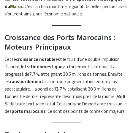
du
Maroc
. C’est un hub maritime régional. De belles perspectives
s’ouvrent ainsi pour l’économie nationale.
Croissance des Ports Marocains :
Moteurs Principaux
Cette
croissance notable
est le fruit d’une double impulsion.
D’abord, le
trafic domestique
y a fortement contribué. Il a
progressé de
7,7 %
, atteignant 30,5 millions de tonnes. Ensuite,
le
transbordement
a connu une augmentation encore plus
spectaculaire. Il a bondi de
12,7 %
, totalisant 30,3 millions de
tonnes. Ce dernier représente désormais près de la moitié (
49,9
%
) du trafic portuaire total. Cela souligne l’importance croissante
des
ports marocains
. Ce sont des points de connexion majeurs.