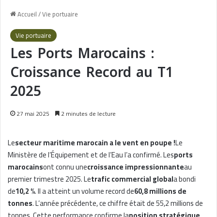
Accueil
/
Vie portuaire
Vie portuaire
Les Ports Marocains :
Croissance Record au T1
2025
27 mai 2025
2 minutes de lecture
Le
secteur maritime marocain a le vent en poupe !
Le
Ministère de l’Équipement et de l’Eau l’a confirmé. Les
ports
marocains
ont connu une
croissance impressionnante
au
premier trimestre 2025. Le
trafic commercial global
a bondi
de
10,2 %
. Il a atteint un volume record de
60,8 millions de
tonnes
. L’année précédente, ce chiffre était de 55,2 millions de
tonnes. Cette performance confirme la
position stratégique