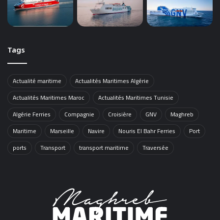
Tags
Actualité maritime
Actualités Maritimes Algérie
Actualités Maritimes Maroc
Actualités Maritimes Tunisie
Algérie Ferries
Compagnie
Croisière
GNV
Maghreb
Maritime
Marseille
Navire
Nouris El Bahr Ferries
Port
ports
Transport
transport maritime
Traversée