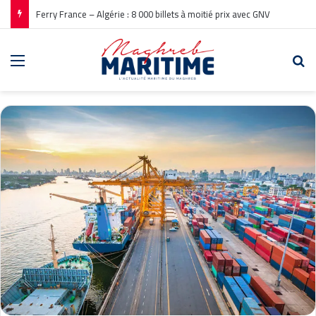
Ferry France – Algérie : 8 000 billets à moitié prix avec GNV
Menu
Re