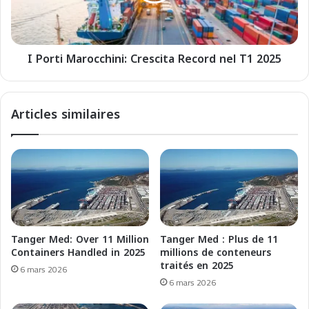
:
M
c
a
h
r
i
I Porti Marocchini: Crescita Record nel T1 2025
o
a
c
r
c
i
h
Articles similaires
m
i
e
n
n
i
t
:
i
C
s
r
u
e
g
s
l
c
Tanger Med: Over 11 Million
Tanger Med : Plus de 11
i
i
Containers Handled in 2025
millions de conteneurs
o
t
traités en 2025
6 mars 2026
r
a
6 mars 2026
a
R
r
e