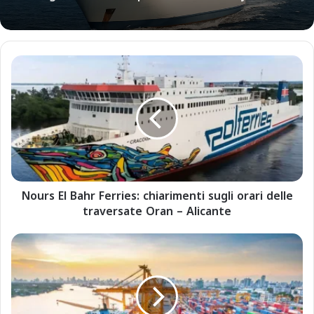
N
o
u
r
s
E
l
B
a
Nours El Bahr Ferries: chiarimenti sugli orari delle
h
traversate Oran – Alicante
r
F
e
I
r
P
r
o
i
r
e
t
s
i