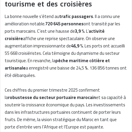
tourisme et des croisières
La bonne nouvelle s’étend au
trafic passagers
. Il a connu une
amélioration notable.
720 645 personnes
ont transité par les
ports marocains. C’est une hausse de
3,9 %
. L’
activité
croisière
affiche une reprise spectaculaire. On observe une
augmentation impressionnante de
46,9 %
. Les ports ont accueilli
55 668 croisiéristes. Cela témoigne du dynamisme du secteur
touristique. En revanche, la
pêche maritime côtière et
artisanale
a enregistré une baisse de 24,5 %. 136 856 tonnes ont
été débarquées.
Ces chiffres du premier trimestre 2025 confirment
la
robustesse du secteur portuaire marocain
et sa capacité à
soutenir la croissance économique du pays. Les investissements
dans les infrastructures portuaires continuent de porter leurs
fruits. De même, la vision stratégique du Maroc en tant que
porte d’entrée vers l’Afrique et l’Europe est payante.