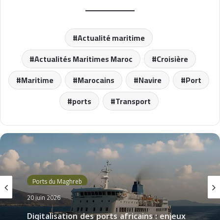
Actualité maritime
Actualités Maritimes Maroc
Croisière
Maritime
Marocains
Navire
Port
ports
Transport
Ports du Maghreb
20 juin 2026
Digitalisation des ports africains : enjeux
pour Tanger Med