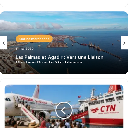
Marine marchande
3 mai 2026
Las Palmas et Agadir : Vers une Liaison
Maritime Directe Stratégique
É
t
a
t
d
e
s