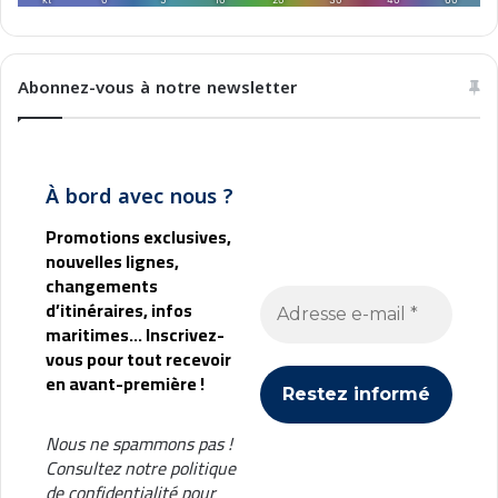
é
u
s
s
Abonnez-vous à notre newsletter
i
e
À bord avec nous ?
Promotions exclusives,
nouvelles lignes,
changements
d’itinéraires, infos
maritimes... Inscrivez-
vous pour tout recevoir
en avant-première !
Nous ne spammons pas !
Consultez notre
politique
de confidentialité
pour