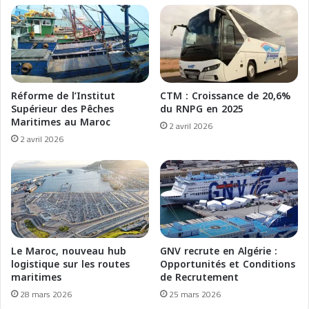
l
r
l
l
e
'
l
É
i
t
g
é
n
Réforme de l’Institut
CTM : Croissance de 20,6%
2
e
Supérieur des Pêches
du RNPG en 2025
0
N
Maritimes au Maroc
2 avril 2026
2
a
2 avril 2026
6
d
:
o
D
r
é
–
f
A
i
l
s
m
e
e
Le Maroc, nouveau hub
GNV recrute en Algérie :
t
r
logistique sur les routes
Opportunités et Conditions
I
í
maritimes
de Recrutement
n
a
28 mars 2026
25 mars 2026
i
a