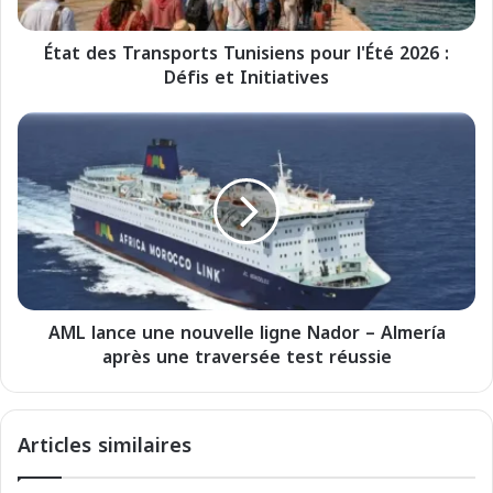
T
r
État des Transports Tunisiens pour l'Été 2026 :
a
Défis et Initiatives
n
s
p
A
o
M
r
L
t
l
s
a
T
n
u
c
n
e
i
u
s
AML lance une nouvelle ligne Nador – Almería
n
i
après une traversée test réussie
e
e
n
n
o
s
u
Articles similaires
p
v
o
e
u