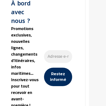
À bord
avec
nous ?
Promotions
exclusives,
nouvelles
lignes,
changements
d’itinéraires,
infos
maritimes...
Inscrivez-vous
pour tout
recevoir en
avant-
première !