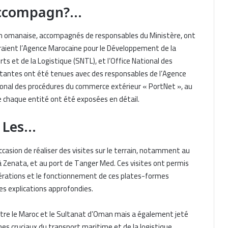
Accompagn?…
ion omanaise, accompagnés de responsables du Ministère, ont
iguraient l’Agence Marocaine pour le Développement de la
ts et de la Logistique (SNTL), et l’Office National des
rtantes ont été tenues avec des responsables de l’Agence
ional des procédures du commerce extérieur « PortNet », au
de chaque entité ont été exposées en détail.
, Les…
Reprise des actifs d’Armas par
Baleària : enjeux maritimes avec le
asion de réaliser des visites sur le terrain, notamment au
Maroc
 à Zenata, et au port de Tanger Med. Ces visites ont permis
pérations et le fonctionnement de ces plates-formes
Baleària acquiert les actifs d’Armas
es explications approfondies.
pour l’axe maritime avec Tanger Med
ntre le Maroc et le Sultanat d’Oman mais a également jeté
es cruciaux du transport maritime et de la logistique,