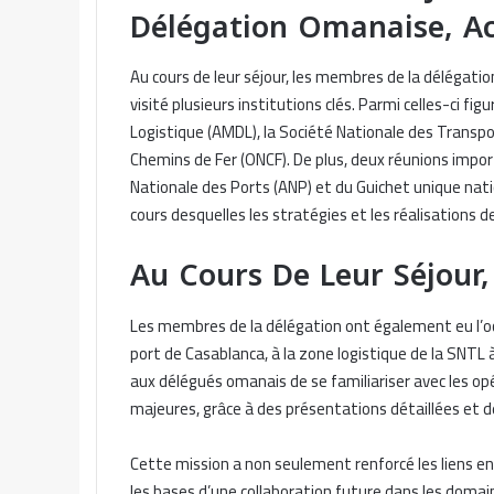
Délégation Omanaise, 
Au cours de leur séjour, les membres de la délégat
visité plusieurs institutions clés. Parmi celles-ci f
Logistique (AMDL), la Société Nationale des Transpor
Chemins de Fer (ONCF). De plus, deux réunions impo
Nationale des Ports (ANP) et du Guichet unique nat
cours desquelles les stratégies et les réalisations 
Au Cours De Leur Séjour
Les membres de la délégation ont également eu l’occ
port de Casablanca, à la zone logistique de la SNTL
aux délégués omanais de se familiariser avec les o
majeures, grâce à des présentations détaillées et d
Cette mission a non seulement renforcé les liens e
les bases d’une collaboration future dans les domain