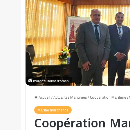
maroc sultanat d'oman
Accueil
/
Actualités Maritimes
/
Coopération Maritime : 
Marine marchande
Coopération Mar