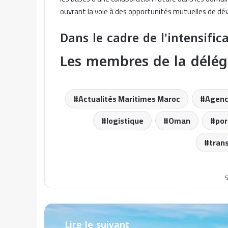
ouvrant la voie à des opportunités mutuelles de d
Dans le cadre de l'intensific
Les membres de la délé
Actualités Maritimes Maroc
Agenc
logistique
Oman
por
tran
S
Lire le suivant