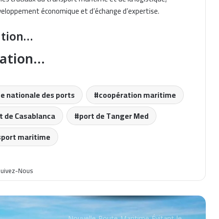
Algérie Ferries Recrute : 10 Postes de
Matelots à Pourvoir
éveloppement économique et d’échange d’expertise.
ation…
Augmentation des frais de fret
gation…
maritime vers le Sénégal en 2026
Le Maroc, Leader de l’Économie
e nationale des ports
coopération maritime
Bleue Durable à l’Horizon 2026
t de Casablanca
port de Tanger Med
Ligne Maritime Stratégique : Italie,
sport maritime
Libye, Tunisie Unies
uivez-Nous
Nouvelle Route Maritime Évitant le
Détroit d’Ormuz par MSC