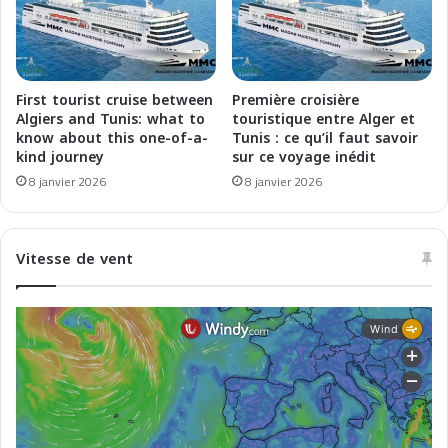
n
e
i
M
t
a
i
g
e
h
First tourist cruise between
Première croisière
s
r
Algiers and Tunis: what to
touristique entre Alger et
f
e
know about this one-of-a-
Tunis : ce qu’il faut savoir
o
kind journey
sur ce voyage inédit
b
r
m
8 janvier 2026
8 janvier 2026
M
a
a
r
g
i
Vitesse de vent
h
t
r
i
e
m
b
e
i
a
n
P
o