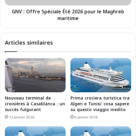
a
e
n
GNV : Offre Spéciale Été 2026 pour le Maghreb
S
e
maritime
p
a
é
n
c
:
i
Articles similaires
E
a
c
l
o
e
n
É
o
t
m
é
i
2
c
0
O
2
Nouveau terminal de
Prima crociera turistica tra
p
6
croisières à Casablanca : un
Algeri e Tunisi: cosa sapere
p
p
succès fulgurant
su questo viaggio inedito
o
o
12 janvier 2026
8 janvier 2026
r
u
t
r
u
l