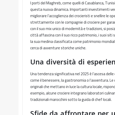
I porti del Maghreb, come quelli di Casablanca, Tuni
questa nuova dinamica. Importanti investimenti ven
migliorare l’accoglienza dei crocieristi e snellire le o
strettamente con le compagnie di crociere per garant
con il suo mix unico di modernità e tradizioni, si pos
città affascina con il suo ricco patrimonio, i suoi siti 
la sua medina classificata come patrimonio mondiale d
cerca di avventure storiche uniche.
Una diversità di esperie
Una tendenza significativa nel 2025 è l’ascesa delle
come il benessere, la gastronomia o l’avventura. Le 
originali che mettano in luce la cultura locale, rispo
esempio, alcune crociere integrano laboratori culina
tradizionali marocchini sotto la guida di chef locali.
Sfide da affrontare per u