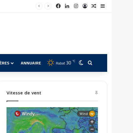
Facebook
Linkedin
Instagram
Connexion
Article Aléatoire
Sidebar (barre 
30
℃
Switch skin
Rechercher
IÈRES
ANNUAIRE
Rabat
Vitesse de vent