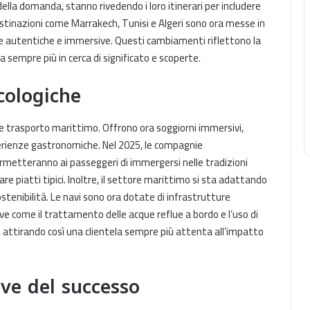
ella domanda, stanno rivedendo i loro itinerari per includere
estinazioni come Marrakech, Tunisi e Algeri sono ora messe in
nze autentiche e immersive. Questi cambiamenti riflettono la
a sempre più in cerca di significato e scoperte.
cologiche
ce trasporto marittimo. Offrono ora soggiorni immersivi,
perienze gastronomiche. Nel 2025, le compagnie
etteranno ai passeggeri di immergersi nelle tradizioni
tare piatti tipici. Inoltre, il settore marittimo si sta adattando
stenibilità. Le navi sono ora dotate di infrastrutture
ive come il trattamento delle acque reflue a bordo e l’uso di
attirando così una clientela sempre più attenta all’impatto
ave del successo