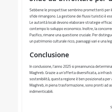
Sebbene le prospettive sembrino promettenti per il 
sfide rimangono. La gestione dei flussi turistici è es
Le autorità locali devono elaborare strategie efficac
contempo lo sviluppo economico. Inoltre, la concorren
Pacifico, rimane una questione cruciale. Per distingue
un patrimonio culturale ricco, paesaggi vari e una le
Conclusione
In conclusione, l’anno 2025 si preannuncia determinan
Maghreb. Grazie a un’offerta diversificata, a infra
sostenibilità, questa regione è ben posizionata per 
Maghreb, in piena trasformazione, sono pronti ad acc
indimenticabili.
S