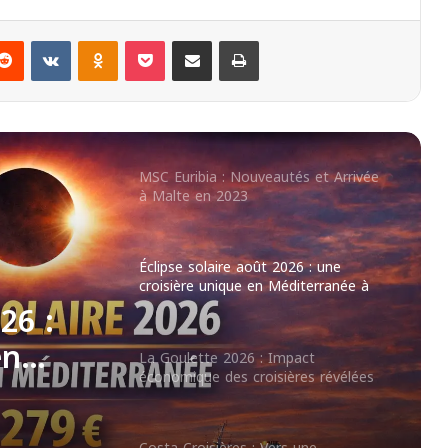
Casablanca: un successo fulminante
Reddit
VKontakte
Odnoklassniki
Pocket
Partager par email
Imprimer
MSC Euribia : Nouveautés et Arrivée
à Malte en 2023
Éclipse solaire août 2026 : une
croisière unique en Méditerranée à
partir de 1 279 €
La Goulette 2026 : Impact
économique des croisières révélées
pact
ères
Costa Croisières : Vers une
augmentation des escales en Tunisie