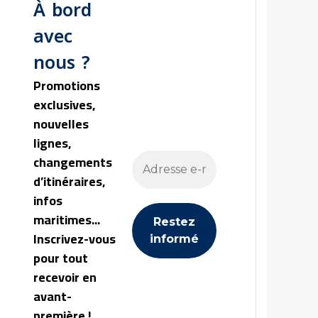
À bord
avec
nous ?
Promotions
exclusives,
nouvelles
lignes,
changements
d’itinéraires,
infos
maritimes...
Inscrivez-vous
pour tout
recevoir en
avant-
première !