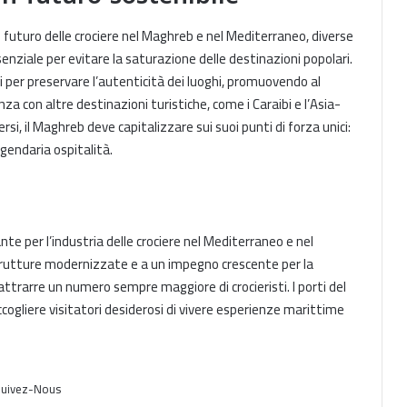
futuro delle crociere nel Maghreb e nel Mediterraneo, diverse
senziale per evitare la saturazione delle destinazioni popolari.
Croisières Rivages du Monde :
i per preservare l’autenticità dei luoghi, promuovendo al
Escales en Algérie et Tunisie
za con altre destinazioni turistiche, come i Caraibi e l’Asia-
rsi, il Maghreb deve capitalizzare sui suoi punti di forza unici:
ggendaria ospitalità.
Casablanca: Launch of the 2026
Cruise Season
te per l’industria delle crociere nel Mediterraneo e nel
Casablanca: Inaugurazione della
stagione crocieristica 2026
strutture modernizzate e a un impegno crescente per la
attrarre un numero sempre maggiore di crocieristi. I porti del
ogliere visitatori desiderosi di vivere esperienze marittime
Casablanca : Inauguration de la
saison de croisière 2026
uivez-Nous
Nuovo terminal crociere a