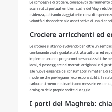
Le compagnie di crociere, consapevoli dell’aumento d
scali in città portuali emblematiche del Maghreb. D
evidenza, attirando viaggiatori in cerca di esperie
volontà di rispondere alle aspettative di una clientel
Crociere arricchenti ed e
Le crociere si stanno evolvendo ben oltre un sempli
combinando visite guidate, attività culturali ed es
implementeranno programmi personalizzati che perm
locali, di passeggiare nei mercati artigianali e di gus
alle nuove esigenze dei consumatori in materia di so
moderne che privilegiano l’ecoresponsabilità. Iniziat
carburanti meno inquinanti sono messe in evidenza, 
ecologico delle proprie scelte di viaggio.
I porti del Maghreb: chi