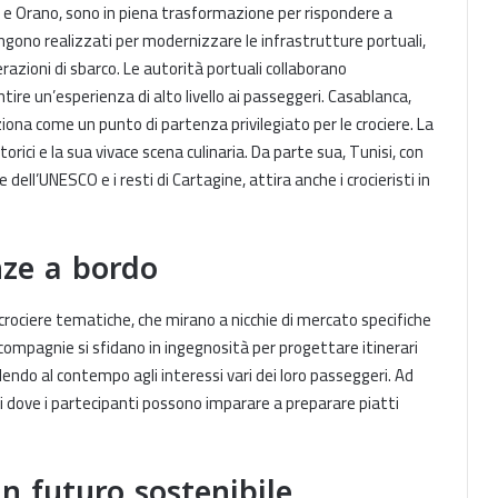
si e Orano, sono in piena trasformazione per rispondere a
gono realizzati per modernizzare le infrastrutture portuali,
perazioni di sbarco. Le autorità portuali collaborano
ire un’esperienza di alto livello ai passeggeri. Casablanca,
iziona come un punto di partenza privilegiato per le crociere. La
storici e la sua vivace scena culinaria. Da parte sua, Tunisi, con
ell’UNESCO e i resti di Cartagine, attira anche i crocieristi in
nze a bordo
 crociere tematiche, che mirano a nicchie di mercato specifiche
compagnie si sfidano in ingegnosità per progettare itinerari
ndendo al contempo agli interessi vari dei loro passeggeri. Ad
ri dove i partecipanti possono imparare a preparare piatti
n futuro sostenibile