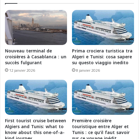
n
o
d
i
N
s
o
i
r
è
d
r
a
e
v
b
Nouveau terminal de
Prima crociera turistica tra
e
r
croisières à Casablanca : un
Algeri e Tunisi: cosa sapere
c
i
succès fulgurant
su questo viaggio inedito
M
t
12 janvier 2026
8 janvier 2026
S
a
C
n
C
n
r
i
o
q
i
u
s
e
i
à
First tourist cruise between
Première croisière
è
S
Algiers and Tunis: what to
touristique entre Alger et
r
o
know about this one-of-a-
Tunis : ce qu’il faut savoir
e
kind journey
sur ce voyage inédit
u