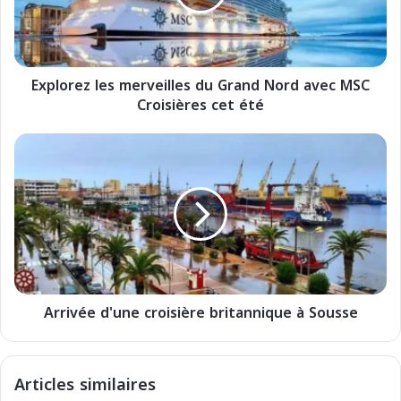
r
e
z
l
Explorez les merveilles du Grand Nord avec MSC
e
Croisières cet été
s
m
e
A
r
r
v
r
e
i
i
v
l
é
l
e
e
d
s
'
d
Arrivée d'une croisière britannique à Sousse
u
u
n
G
e
r
c
Articles similaires
a
r