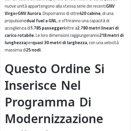
nuove unità appartengono alla stessa serie dei recenti
GNV
Virgo
e
GNV Aurora
. Disporranno di oltre
420 cabine
, di una
propulsione
dual fuel a GNL
, e offriranno una capacità di
accoglienza di
1.785 passeggeri
oltre a
2.780 metri lineari di
carico rotabile
. Le loro dimensioni raggiungeranno
218 metri di
lunghezza
per
quasi 30 metri di larghezza
, con una velocità
massima di
25 nodi
.
Questo Ordine Si
Inserisce Nel
Programma Di
Modernizzazione