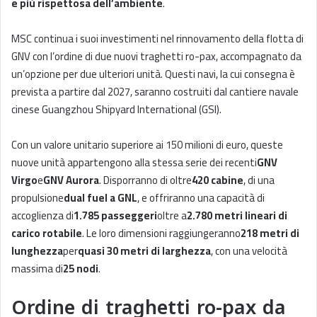
e più rispettosa dell’ambiente
.
MSC continua i suoi investimenti nel rinnovamento della flotta di
GNV con l’ordine di due nuovi traghetti ro-pax, accompagnato da
un’opzione per due ulteriori unità. Questi navi, la cui consegna è
prevista a partire dal 2027, saranno costruiti dal cantiere navale
cinese Guangzhou Shipyard International (GSI).
Con un valore unitario superiore ai 150 milioni di euro, queste
nuove unità appartengono alla stessa serie dei recenti
GNV
Virgo
e
GNV Aurora
. Disporranno di oltre
420 cabine
, di una
propulsione
dual fuel a GNL
, e offriranno una capacità di
accoglienza di
1.785 passeggeri
oltre a
2.780 metri lineari di
carico rotabile
. Le loro dimensioni raggiungeranno
218 metri di
lunghezza
per
quasi 30 metri di larghezza
, con una velocità
massima di
25 nodi
.
Ordine di traghetti ro-pax da