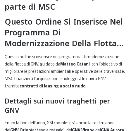
parte di MSC
Questo Ordine Si Inserisce Nel
Programma Di
Modernizzazione Della Flotta…
Questo ordine si inserisce nel programma di modernizzazione
della flotta di GNV, guidato da
Matteo Catani
, con l’obiettivo di
migliorare le prestazioni ambientali e operative delle traversate.
MSC finanzierà l’acquisizione e noleggerà le navi a GNV
tramite
contratti di leasing a scafo nudo
.
Dettagli sui nuovi traghetti per
GNV
Entro la fine dell’anno, GSI completerà anche la costruzione
del
GNV Orion
(atteso a maggio), del
GNV Virgo
e del
GNV Aurora
,