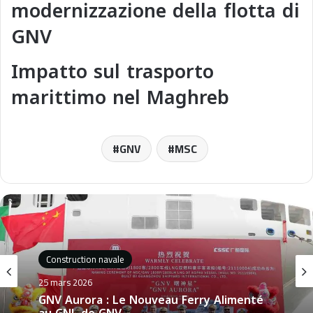
modernizzazione della flotta di
GNV
Impatto sul trasporto
marittimo nel Maghreb
GNV
MSC
Construction navale
Construction navale
25 décembre 2025
MSC Cruises annonce la construction de
25 mars 2026