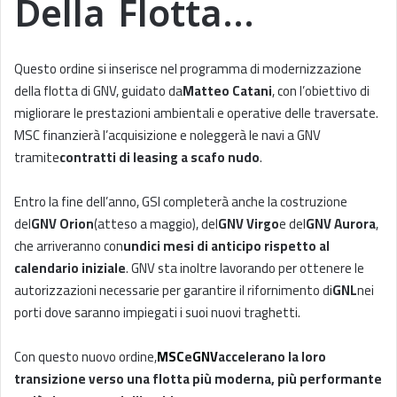
Della Flotta…
Questo ordine si inserisce nel programma di modernizzazione
della flotta di GNV, guidato da
Matteo Catani
, con l’obiettivo di
migliorare le prestazioni ambientali e operative delle traversate.
MSC finanzierà l’acquisizione e noleggerà le navi a GNV
tramite
contratti di leasing a scafo nudo
.
Entro la fine dell’anno, GSI completerà anche la costruzione
del
GNV Orion
(atteso a maggio), del
GNV Virgo
e del
GNV Aurora
,
che arriveranno con
undici mesi di anticipo rispetto al
calendario iniziale
. GNV sta inoltre lavorando per ottenere le
autorizzazioni necessarie per garantire il rifornimento di
GNL
nei
porti dove saranno impiegati i suoi nuovi traghetti.
Con questo nuovo ordine,
MSC
e
GNV
accelerano la loro
transizione verso una flotta più moderna, più performante