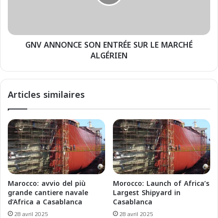
u
N
v
O
e
N
a
C
u
GNV ANNONCE SON ENTRÉE SUR LE MARCHÉ
E
x
ALGÉRIEN
S
f
O
e
N
r
E
Articles similaires
r
N
i
T
e
R
s
É
p
E
o
S
u
U
r
R
G
L
Marocco: avvio del più
Morocco: Launch of Africa’s
N
E
grande cantiere navale
Largest Shipyard in
V
M
d’Africa a Casablanca
Casablanca
e
A
28 avril 2025
28 avril 2025
n