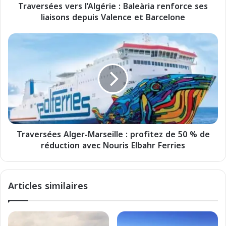
Traversées vers l’Algérie : Baleària renforce ses
s
liaisons depuis Valence et Barcelone
v
e
r
T
s
r
l
a
’
v
A
e
l
r
g
s
é
é
r
e
i
Traversées Alger-Marseille : profitez de 50 % de
s
e
réduction avec Nouris Elbahr Ferries
A
:
l
B
g
a
e
Articles similaires
l
r
e
-
à
M
r
a