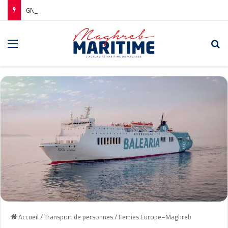
GNV Renforce ses Liaisons vers l’Algérie : Une Nouvelle Route entre Civitavecchia et Annaba
Menu
Re
Accueil
/
Transport de personnes
/
Ferries Europe–Maghreb