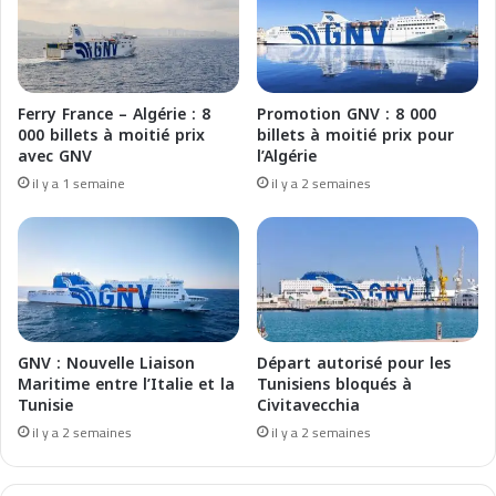
i
r
a
s
r
e
e
i
n
l
Ferry France – Algérie : 8
Promotion GNV : 8 000
f
l
000 billets à moitié prix
billets à moitié prix pour
o
e
avec GNV
l’Algérie
r
:
il y a 1 semaine
il y a 2 semaines
c
p
e
r
s
o
e
f
s
i
l
t
i
e
a
z
GNV : Nouvelle Liaison
Départ autorisé pour les
i
d
Maritime entre l’Italie et la
Tunisiens bloqués à
s
e
Tunisie
Civitavecchia
o
5
il y a 2 semaines
il y a 2 semaines
n
0
s
%
d
d