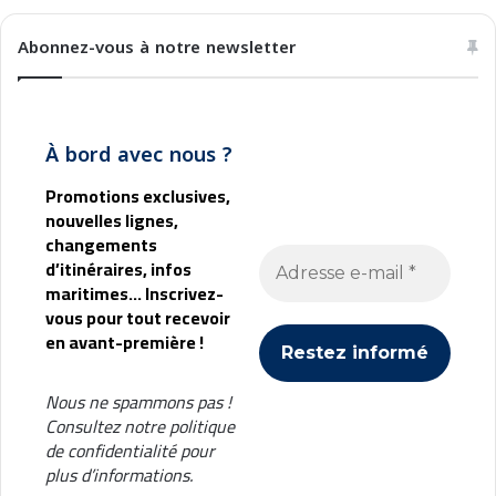
n
l
e
b
Abonnez-vous à notre newsletter
a
h
r
F
À bord avec nous ?
e
r
Promotions exclusives,
r
nouvelles lignes,
i
changements
e
d’itinéraires, infos
s
maritimes... Inscrivez-
vous pour tout recevoir
en avant-première !
Nous ne spammons pas !
Consultez notre
politique
de confidentialité
pour
plus d’informations.