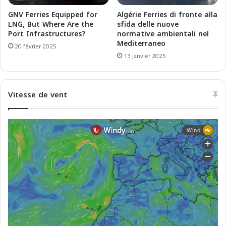
o
l
r
l
GNV Ferries Equipped for
Algérie Ferries di fronte alla
t
e
LNG, But Where Are the
sfida delle nuove
d
Port Infrastructures?
normative ambientali nel
n
Mediterraneo
e
u
20 février 2025
s
o
13 janvier 2025
t
v
r
e
a
n
Vitesse de vent
v
o
e
r
r
m
s
a
é
t
e
i
s
v
e
a
m
b
i
e