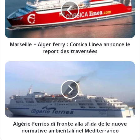
s
e
i
l
l
e
Marseille – Alger ferry : Corsica Linea annonce le
–
report des traversées
A
l
g
A
e
l
r
g
f
é
e
r
r
i
r
e
y
F
:
e
C
Algérie Ferries di fronte alla sfida delle nuove
r
o
normative ambientali nel Mediterraneo
r
r
i