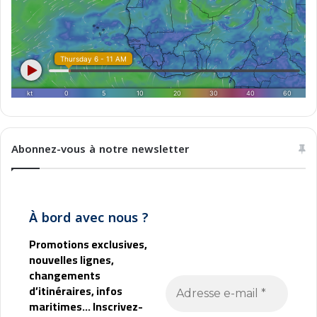
n
t
a
l
i
n
e
l
M
e
Abonnez-vous à notre newsletter
d
i
t
e
À bord avec nous ?
r
r
Promotions exclusives,
a
nouvelles lignes,
n
changements
e
d’itinéraires, infos
o
maritimes... Inscrivez-