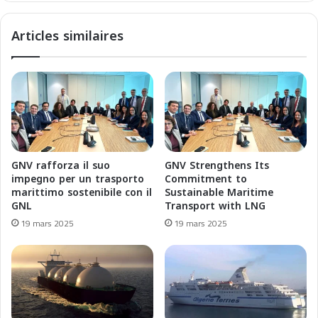
s
e
i
s
Articles similaires
c
d
a
i
L
f
i
r
n
o
e
n
a
t
a
e
n
a
GNV rafforza il suo
GNV Strengthens Its
n
l
impegno per un trasporto
Commitment to
o
l
marittimo sostenibile con il
Sustainable Maritime
n
a
GNL
Transport with LNG
c
s
19 mars 2025
19 mars 2025
e
f
l
i
e
d
r
a
e
d
p
e