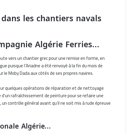
er dans les chantiers navals
mpagnie Algérie Ferries…
a route vers un chantier grec pour une remise en forme, en
gue puisque l’Ariadne a été renvoyé à la fin du mois de
ur le Moby Dada aux côtés de ses propres navires.
i pour quelques opérations de réparation et de nettoyage
Réductions sur les billets de bateau
me d’un rafraîchissement de peinture pour se refaire une
pour les Tunisiens de l’étranger
 un contrôle général avant qu’il ne soit mis à rude épreuve
Horaires de traversées entre l’Algérie
onale Algérie…
et l’Espagne : conseils Balearia