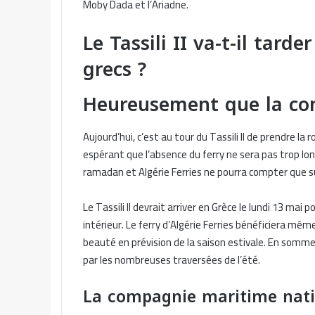
Moby Dada et l’Ariadne.
Le Tassili II va-t-il tard
grecs ?
Heureusement que la co
Aujourd’hui, c’est au tour du Tassili II de prendre l
espérant que l’absence du ferry ne sera pas trop lon
ramadan et Algérie Ferries ne pourra compter que s
Le Tassili II devrait arriver en Grèce le lundi 13 ma
intérieur. Le ferry d’Algérie Ferries bénéficiera mê
beauté en prévision de la saison estivale. En somme,
par les nombreuses traversées de l’été.
La compagnie maritime nati