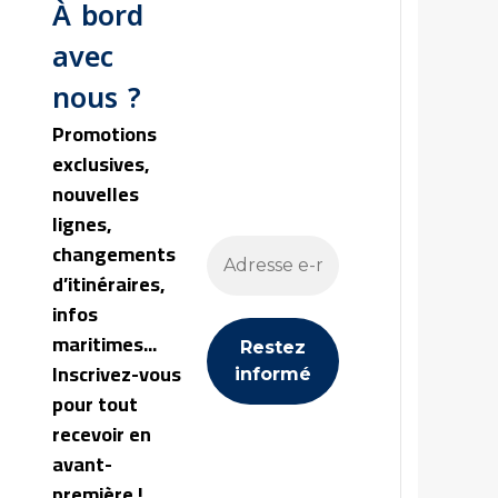
À bord
avec
nous ?
Promotions
exclusives,
nouvelles
lignes,
changements
d’itinéraires,
infos
maritimes...
Inscrivez-vous
pour tout
recevoir en
avant-
première !