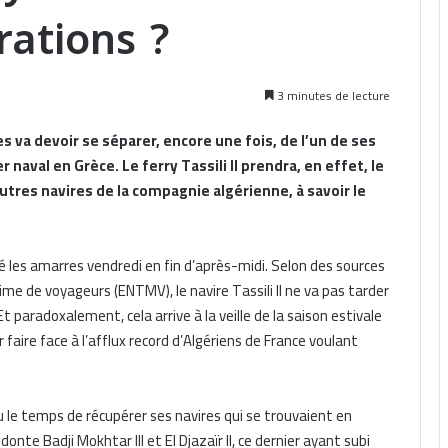
rations ?
3 minutes de lecture
 va devoir se séparer, encore une fois, de l’un de ses
r naval en Grèce. Le ferry Tassili II prendra, en effet, le
utres navires de la compagnie algérienne, à savoir le
argué les amarres vendredi en fin d’après-midi. Selon des sources
ime de voyageurs (ENTMV), le navire Tassili II ne va pas tarder
t paradoxalement, cela arrive à la veille de la saison estivale
 faire face à l’afflux record d’Algériens de France voulant
 le temps de récupérer ses navires qui se trouvaient en
onte Badji Mokhtar III et El Djazaïr II, ce dernier ayant subi