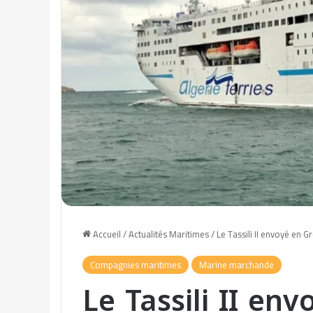
Accueil
/
Actualités Maritimes
/
Le Tassili II envoyé en G
Compagnies maritimes
Marine marchande
Le Tassili II en