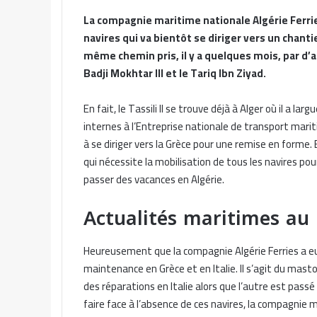
La compagnie maritime nationale Algérie Ferries
navires qui va bientôt se diriger vers un chantie
même chemin pris, il y a quelques mois, par d’a
Badji Mokhtar III et le Tariq Ibn Ziyad.
En fait, le Tassili II se trouve déjà à Alger où il a l
internes à l’Entreprise nationale de transport marit
à se diriger vers la Grèce pour une remise en forme. E
qui nécessite la mobilisation de tous les navires pour
passer des vacances en Algérie.
Actualités maritimes a
Heureusement que la compagnie Algérie Ferries a eu
maintenance en Grèce et en Italie. Il s’agit du mastod
des réparations en Italie alors que l’autre est passé 
faire face à l’absence de ces navires, la compagnie m