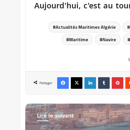
Aujourd'hui, c'est au to
Actualités Maritimes Algérie
Maritime
Navire
S
Facebook
X
Linkedin
Tumblr
Pinterest
Partager
Lire le suivant