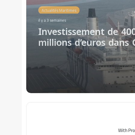
Actualités Maritimes
il y a 3 semaines
La CTN répond à la
polémique sur les vib
des cabines
With Pro