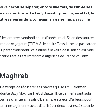
 va devoir se séparer, encore une fois, de l’un de ses
r naval en Grèce. Le ferry Tassili II prendra, en effet, le
utres navires de la compagnie algérienne, à savoir le
argué les amarres vendredi en fin d’après-midi. Selon des sources
ime de voyageurs (ENTMV), le navire Tassili II ne va pas tarder
t paradoxalement, cela arrive à la veille de la saison estivale
 faire face à l’afflux record d’Algériens de France voulant
u Maghreb
 le temps de récupérer ses navires qui se trouvaient en
onte Badji Mokhtar III et El Djazaïr II, ce dernier ayant subi
par les chantiers navals d’Elefsina, en Grèce. D’ailleurs, pour
aritime algérienne avait dû affréter deux navires, à savoir le