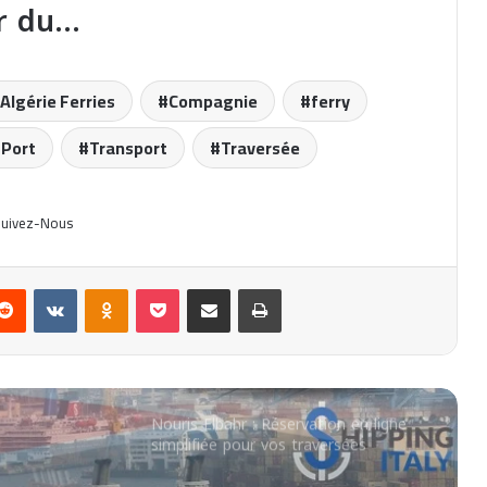
ur du…
GNV investit à Naples : Nouvelle base
au port pour un avenir durable
Algérie Ferries
Compagnie
ferry
Baptême du CMA CGM Notre-Dame
Port
Transport
Traversée
: Un Nouveau Géant Maritime
Français
uivez-Nous
Baleària acquiert les liaisons
maritimes d’Armas au Maroc
Reddit
VKontakte
Odnoklassniki
Pocket
Partager par email
Imprimer
Nouris Elbahr : Réservation en ligne
simplifiée pour vos traversées
Investissement de 400 millions
d’euros dans GNV : Perspectives de
croissance pour 2025