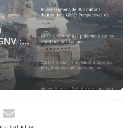
La CTN répond à la polémique sur les
vibrations des cabines
rations
Corsica Linea : Nouveauté à bord du
ferry Méditerranée vers l’Algérie
Algérie Ferries : Début d’été sans son
plus grand ferry
Réductions sur les billets de bateau
pour les Tunisiens de l’étranger
Horaires de traversées entre l’Algérie
et l’Espagne : conseils Balearia
duct You Purchase