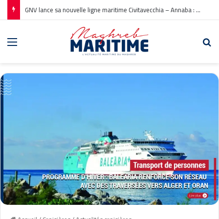
GNV lance sa nouvelle ligne maritime Civitavecchia – Annaba : Réservations ouvertes !
Menu
Re