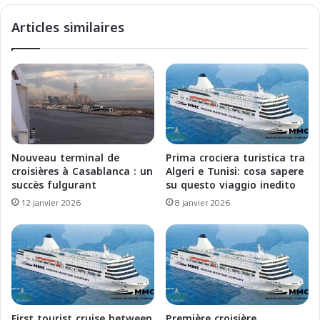
e
l
Articles similaires
a
i
n
d
d
e
I
C
n
o
n
r
o
s
v
i
a
c
Nouveau terminal de
Prima crociera turistica tra
t
a
croisières à Casablanca : un
Algeri e Tunisi: cosa sapere
i
L
succès fulgurant
su questo viaggio inedito
o
i
12 janvier 2026
8 janvier 2026
n
n
s
e
f
a
o
r
r
e
2
p
0
r
2
e
First tourist cruise between
Première croisière