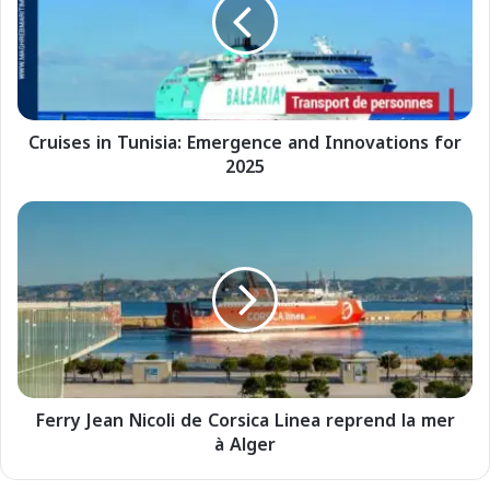
i
s
e
s
i
n
Cruises in Tunisia: Emergence and Innovations for
T
2025
u
n
i
F
s
e
i
r
a
r
:
y
E
J
m
e
e
a
r
n
g
Ferry Jean Nicoli de Corsica Linea reprend la mer
N
e
à Alger
i
n
c
c
o