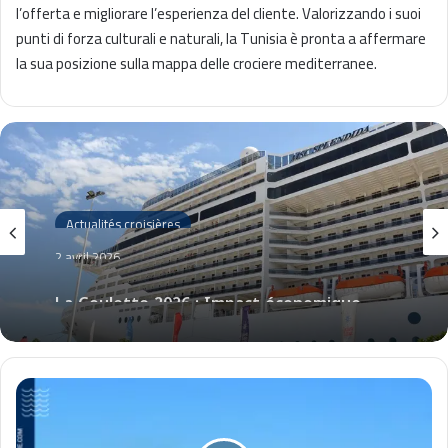
l’offerta e migliorare l’esperienza del cliente. Valorizzando i suoi
punti di forza culturali e naturali, la Tunisia è pronta a affermare
la sua posizione sulla mappa delle crociere mediterranee.
Actualités croisières
2 avril 2026
La Goulette 2026 : Impact économique
des croisières révélées
C
r
u