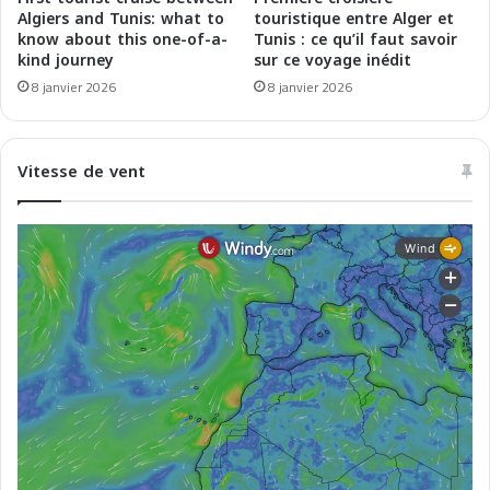
5
n
Algiers and Tunis: what to
touristique entre Alger et
d
know about this one-of-a-
Tunis : ce qu’il faut savoir
kind journey
sur ce voyage inédit
l
a
8 janvier 2026
8 janvier 2026
m
e
r
Vitesse de vent
à
A
l
g
e
r