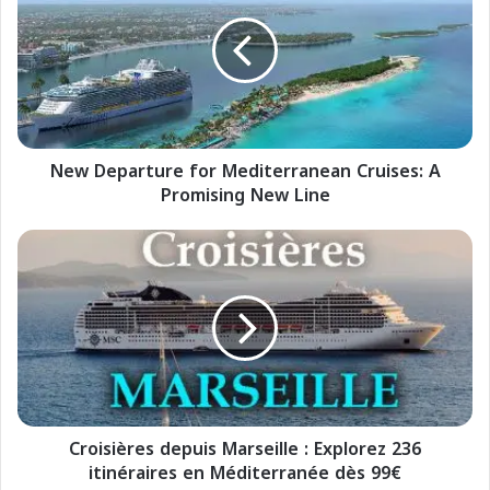
w
D
e
p
a
r
t
New Departure for Mediterranean Cruises: A
u
Promising New Line
r
e
f
C
o
r
r
o
M
i
e
s
d
i
i
è
t
r
e
e
r
Croisières depuis Marseille : Explorez 236
s
r
itinéraires en Méditerranée dès 99€
d