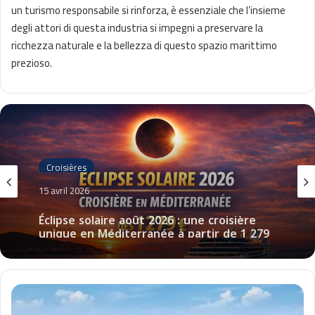
un turismo responsabile si rinforza, è essenziale che l’insieme
degli attori di questa industria si impegni a preservare la
ricchezza naturale e la bellezza di questo spazio marittimo
prezioso.
Croisières
15 avril 2026
Éclipse solaire août 2026 : une croisière
unique en Méditerranée à partir de 1 279
€
N
e