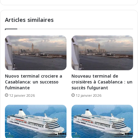
a
e
n
p
e
u
Articles similaires
a
i
n
s
C
M
r
a
u
r
i
s
s
e
e
i
s
l
Nuovo terminal crociere a
Nouveau terminal de
:
l
Casablanca: un successo
croisières à Casablanca : un
A
e
fulminante
succès fulgurant
P
:
12 janvier 2026
12 janvier 2026
r
E
o
x
m
p
i
l
s
o
i
r
n
e