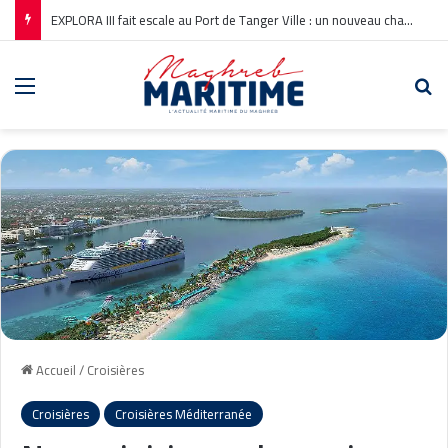
EXPLORA III fait escale au Port de Tanger Ville : un nouveau chapitre pour la croisière en Méditerranée
Menu
Re
Accueil
/
Croisières
Croisières
Croisières Méditerranée