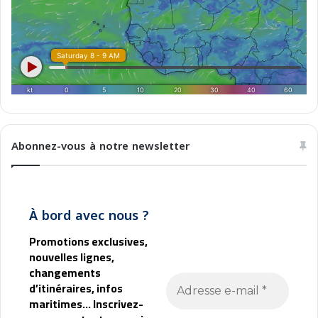
t
e
r
r
a
n
é
e
d
è
Abonnez-vous à notre newsletter
s
9
9
€
À bord avec nous ?
Promotions exclusives,
nouvelles lignes,
changements
d’itinéraires, infos
maritimes... Inscrivez-