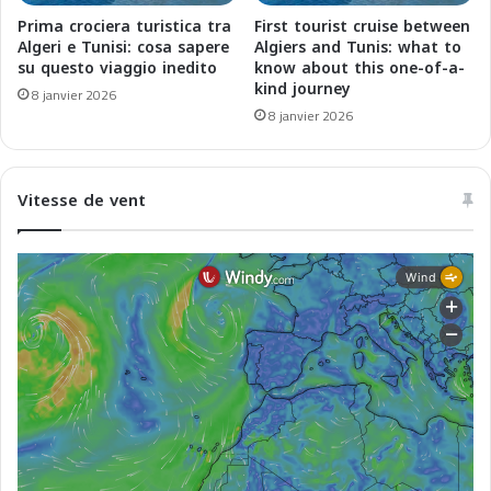
g
z
Prima crociera turistica tra
First tourist cruise between
N
2
Algeri e Tunisi: cosa sapere
Algiers and Tunis: what to
e
3
su questo viaggio inedito
know about this one-of-a-
w
kind journey
6
8 janvier 2026
L
i
8 janvier 2026
i
t
n
i
e
n
Vitesse de vent
é
r
a
i
r
e
s
e
n
M
é
d
i