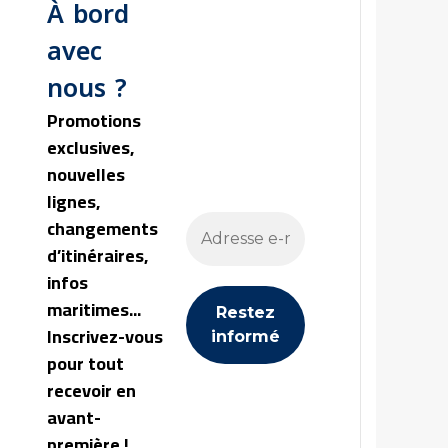
À bord
avec
nous ?
Promotions
exclusives,
nouvelles
lignes,
changements
d’itinéraires,
infos
maritimes...
Inscrivez-vous
pour tout
recevoir en
avant-
première !