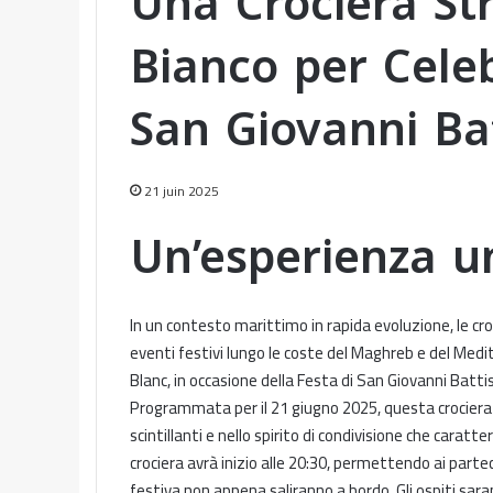
Una Crociera Str
Bianco per Celeb
San Giovanni Bat
21 juin 2025
Un’esperienza u
In un contesto marittimo in rapida evoluzione, le cr
eventi festivi lungo le coste del Maghreb e del Med
Blanc, in occasione della Festa di San Giovanni Batti
Programmata per il 21 giugno 2025, questa crociera
scintillanti e nello spirito di condivisione che carat
crociera avrà inizio alle 20:30, permettendo ai pa
festiva non appena saliranno a bordo. Gli ospiti sara