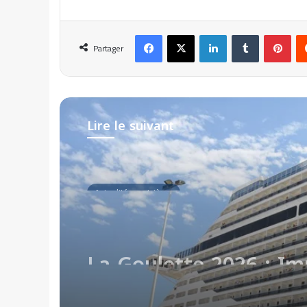
Facebook
X
Linkedin
Tumblr
Pinterest
Partager
Lire le suivant
Actualités croisières
2 avril 2026
La Goulette 2026 : Im
économique des croisi
révélées