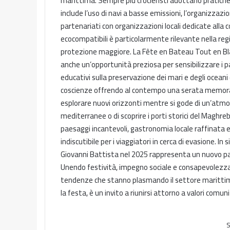
marittima. Sempre più crocieristi adottano pratiche 
include l’uso di navi a basse emissioni, l’organizzazio
partenariati con organizzazioni locali dedicate alla 
ecocompatibili è particolarmente rilevante nella re
protezione maggiore. La Fête en Bateau Tout en Bla
anche un’opportunità preziosa per sensibilizzare i p
educativi sulla preservazione dei mari e degli oceani 
coscienze offrendo al contempo una serata memorabi
esplorare nuovi orizzonti mentre si gode di un’atmosf
mediterranee o di scoprire i porti storici del Maghre
paesaggi incantevoli, gastronomia locale raffinata e
indiscutibile per i viaggiatori in cerca di evasione. I
Giovanni Battista nel 2025 rappresenta un nuovo pas
Unendo festività, impegno sociale e consapevolezza
tendenze che stanno plasmando il settore marittimo.
la festa, è un invito a riunirsi attorno a valori comu
S