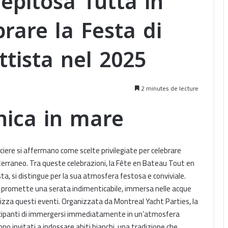
epitosa Tutta in
rare la Festa di
tista nel 2025
2 minutes de lecture
nica in mare
ociere si affermano come scelte privilegiate per celebrare
iterraneo. Tra queste celebrazioni, la Fête en Bateau Tout en
sta, si distingue per la sua atmosfera festosa e conviviale.
 promette una serata indimenticabile, immersa nelle acque
terizza questi eventi. Organizzata da Montreal Yacht Parties, la
rtecipanti di immergersi immediatamente in un’atmosfera
nno invitati a indossare abiti bianchi, una tradizione che