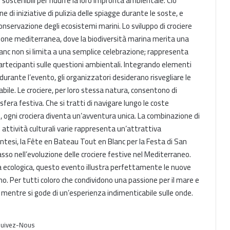
sostenibili per ridurre la loro impronta ambientale. Ciò
ne di iniziative di pulizia delle spiagge durante le soste, e
conservazione degli ecosistemi marini. Lo sviluppo di crociere
gione mediterranea, dove la biodiversità marina merita una
Croisières Rivages du Monde :
nc non si limita a una semplice celebrazione; rappresenta
Escales en Algérie et Tunisie
artecipanti sulle questioni ambientali. Integrando elementi
durante l’evento, gli organizzatori desiderano risvegliare le
le. Le crociere, per loro stessa natura, consentono di
Casablanca: Launch of the 2026
era festiva. Che si tratti di navigare lungo le coste
Cruise Season
b, ogni crociera diventa un’avventura unica. La combinazione di
 attività culturali varie rappresenta un’attrattiva
n sintesi, la Fête en Bateau Tout en Blanc per la Festa di San
Casablanca: Inaugurazione della
stagione crocieristica 2026
so nell’evoluzione delle crociere festive nel Mediterraneo.
 ecologica, questo evento illustra perfettamente le nuove
 Per tutti coloro che condividono una passione per il mare e
Casablanca : Inauguration de la
ni mentre si gode di un’esperienza indimenticabile sulle onde.
saison de croisière 2026
uivez-Nous