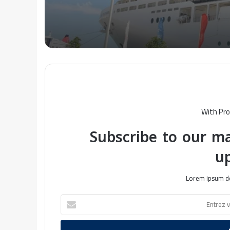
With Pro
Subscribe to our ma
u
Lorem ipsum do
E
n
t