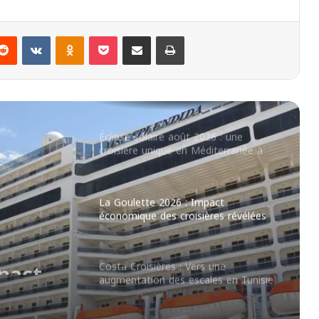
Nuovo terminal crociere a
Casablanca: un successo fulminante
Reddit
VKontakte
Odnoklassniki
Pocket
Partager par email
Imprimer
MSC Euribia : Nouveautés et Arrivée
à Malte en 2023
Éclipse solaire août 2026 : une
croisière unique en Méditerranée à
partir de 1 279 €
La Goulette 2026 : Impact
économique des croisières révélées
pact
ères
Costa Croisières : Vers une
augmentation des escales en Tunisie